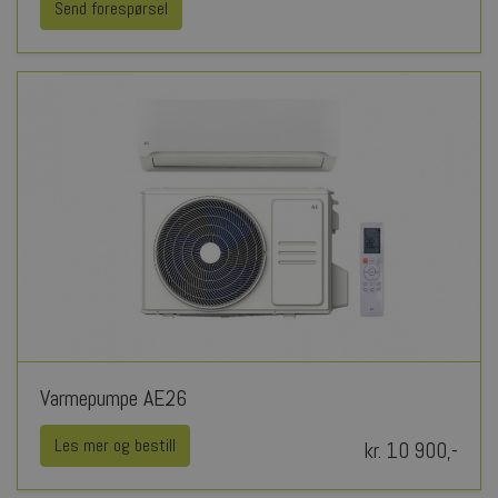
Send forespørsel
Varmepumpe AE26
Les mer og bestill
kr. 10 900,-