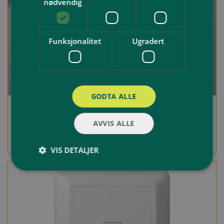
nødvendig
Funksjonalitet
Ugradert
GODTA ALLE
Utskiftning av ødelagt stikkontakt inne
AVVIS ALLE
Les mer og bestill
kr. 1 690,-
VIS DETALJER