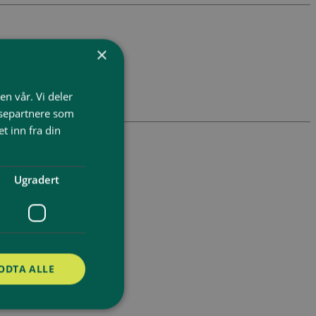
×
en vår. Vi deler
ysepartnere som
 inn fra din
Ugradert
ODTA ALLE