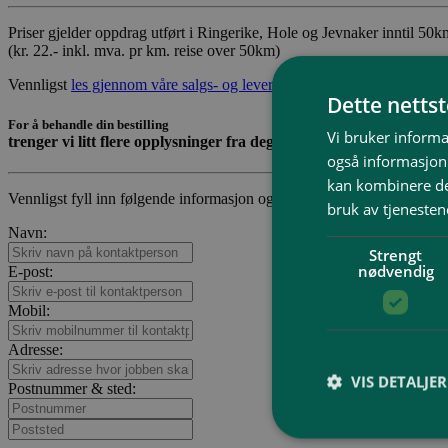
Priser gjelder oppdrag utført i Ringerike, Hole og Jevnaker inntil 50km
(kr. 22.- inkl. mva. pr km. reise over 50km)
Vennligst
les gjennom våre salgs- og leveringsbetingelser
som gjelder 
Dette netts
For å behandle din bestilling
Vi bruker informa
trenger vi litt flere opplysninger fra deg
også informasjon
kan kombinere de
Vennligst fyll inn følgende informasjon og last opp bilder etterspurt i
bruk av tjenesten
Navn:
Strengt
nødvendig
E-post:
Mobil:
Adresse:
VIS DETALJER
Postnummer & sted: