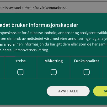
 reiseavstand tur/retur fra vår kontoradresse.
for alle våre oppdrag.
tedet bruker informasjonskapsler
sjonskapsler for å tilpasse innhold, annonser og analysere trafikk
 om din bruk av nettstedet vårt med våre annonserings- og anal
n med annen informasjon du har gitt dem eller som de har samlet
 sjekkpunktene.
e deres.
Personvernerklæring
Ytelse
Målretting
Funksjonalitet
AVVIS ALLE
G